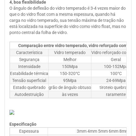
4, boa flexibilidade
O ângulo de deflexão do vidro temperado é 3-4 vezes maior do
que o do vidro float com a mesma espessura, quando há
carga no vidro temperado, sua tensão máxima de tração não
está localizada na superfície do vidro como vidro float, mas no
ponto central da folha de vidro.
Comparação entre vidro temperado, vidro reforçado com calo
Característica
Vidro temperado
Vidro reforçado com ca
Segurança
Melhor
Geral
Intensidade
150Mpa
100-152Mpa
Estabilidade térmica
150-320°C
100°C
Tensão superficial
95Mpa
24-69Mpa
Estado quebrado
grão de ângulo obtuso
tiroteio quebrado
Autodestruição
às vezes
raramente
Especificação
Espessura
3mm 4mm 5mm 6mm 8mm 10