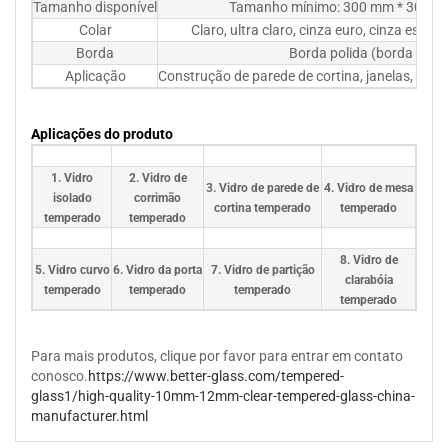
Tamanho disponível
Tamanho mínimo: 300 mm * 300
Colar
Claro, ultra claro, cinza euro, cinza escuro
Borda
Borda polida (borda C, bor
Aplicação
Construção de parede de cortina, janelas, port
Aplicações do produto
1. Vidro
2. Vidro de
3. Vidro de parede de
4. Vidro de mesa
isolado
corrimão
cortina temperado
temperado
temperado
temperado
8. Vidro de
5. Vidro curvo
6. Vidro da porta
7. Vidro de partição
clarabóia
temperado
temperado
temperado
temperado
Para mais produtos, clique por favor para entrar em contato
conosco.
https://www.better-glass.com/tempered-
glass1/high-quality-10mm-12mm-clear-tempered-glass-china-
manufacturer.html