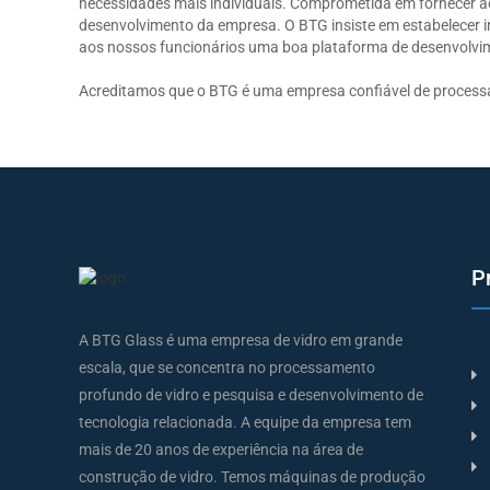
necessidades mais individuais. Comprometida em fornecer ao
desenvolvimento da empresa. O BTG insiste em estabelecer 
aos nossos funcionários uma boa plataforma de desenvolvim
Acreditamos que o BTG é uma empresa confiável de proces
P
A BTG Glass é uma empresa de vidro em grande
escala, que se concentra no processamento
profundo de vidro e pesquisa e desenvolvimento de
tecnologia relacionada. A equipe da empresa tem
mais de 20 anos de experiência na área de
construção de vidro. Temos máquinas de produção