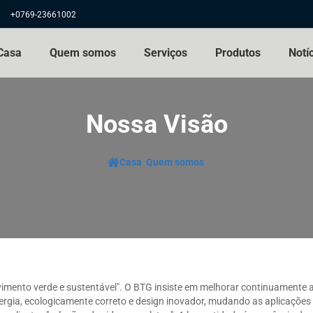
+0769-23661002
Casa
Quem somos
Serviços
Produtos
Notí
Nossa Visão
Casa
Quem somos
vimento verde e sustentável". O BTG insiste em melhorar continuamente
gia, ecologicamente correto e design inovador, mudando as aplicações 