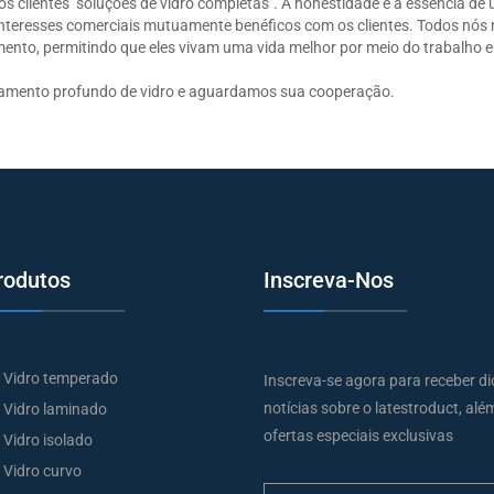
s clientes "soluções de vidro completas". A honestidade é a essência de
interesses comerciais mutuamente benéficos com os clientes. Todos nós
ento, permitindo que eles vivam uma vida melhor por meio do trabalho 
samento profundo de vidro e aguardamos sua cooperação.
rodutos
Inscreva-Nos
Vidro temperado
Inscreva-se agora para receber di
notícias sobre o latestroduct, alé
Vidro laminado
ofertas especiais exclusivas
Vidro isolado
Vidro curvo