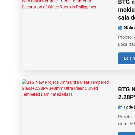
BTG n
moldur
sala d
03 de 
Projeto:
Localizaç
Leia 
BTG N
2.28P
12 de 
Projeto:
claro de