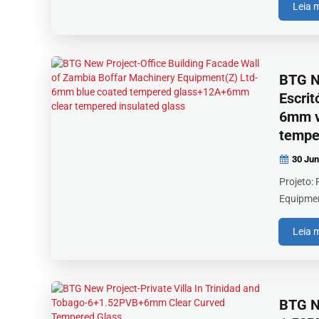
Leia 
BTG No
Escrit
6mm v
tempe
30 Jun
Projeto:
Equipment
Leia 
BTG No