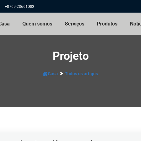
+0769-23661002
Casa
Quem somos
Serviços
Produtos
Notí
Projeto
Casa
Todos os artigos