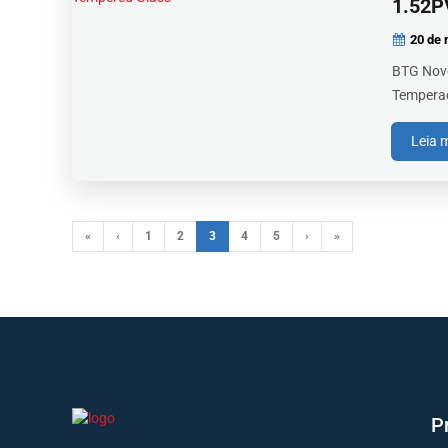
1.52P
20 de 
BTG Novo
Temperad
Leia 
«
‹
1
2
3
4
5
›
»
P