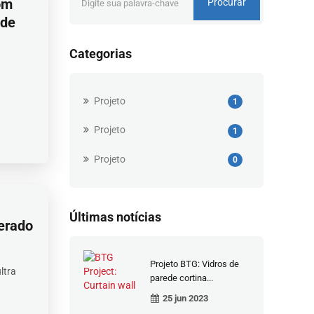
om
Procurar
 de
Categorias
Projeto
1
Projeto
1
Projeto
0
Últimas notícias
erado
Projeto BTG: Vidros de
ltra
parede cortina...
25 jun 2023